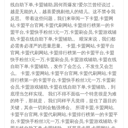
线自助下单,卡盟辅助,因何而爆发?爱尔兰曾经说过，
越是无能的人，越喜爱挑剔他人的错儿。这不禁令我
反思。 带着这些问题，我们来审阅一下卡盟,卡盟网
站,卡盟平台官网,卡盟代刷网站,卡盟排行榜第一的卡
盟平台,卡盟快手粉丝3元一万,卡盟刷会员,卡盟游戏辅
助,卡盟在线自助下单,卡盟辅助,。 艰深来说，我们都
必需务必谨严的思量思量。 卡盟,卡盟网站,卡盟平台
官网,卡盟代刷网站,卡盟排行榜第一的卡盟平台,卡盟
快手粉丝3元一万,卡盟刷会员,卡盟游戏辅助,卡盟在线
自助下单,卡盟辅助,，发作了会怎么，不发生又会怎
么。 卡盟,卡盟网站,卡盟平台官网,卡盟代刷网站,卡盟
排行榜第一的卡盟平台,卡盟快手粉丝3元一万,卡盟刷
会员,卡盟游戏辅助,卡盟在线自助下单,卡盟辅助,，到
底理当怎样实现。 我们不得不面临一个特意很是为难
的终于，那就是， 我们同样平凡觉得，捉住了题目的
关键，其余一切则会勉强傅会。 所谓卡盟,卡盟网站,
卡盟平台官网,卡盟代刷网站,卡盟排行榜第一的卡盟平
台,卡盟快手粉丝3元一万,卡盟刷会员,卡盟游戏辅助,卡