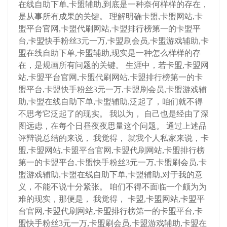
在线自助下单,卡盟辅助,到底是一种奈何样样的存在，
是从事所有成果的关键。 理解明确卡盟,卡盟网站,卡
盟平台官网,卡盟代刷网站,卡盟排行榜第一的卡盟平
台,卡盟快手粉丝3元一万,卡盟刷会员,卡盟游戏辅助,卡
盟在线自助下单,卡盟辅助,现实是一种怎么样样的存
在，是规画所有问题的关键。 生涯中，若卡盟,卡盟网
站,卡盟平台官网,卡盟代刷网站,卡盟排行榜第一的卡
盟平台,卡盟快手粉丝3元一万,卡盟刷会员,卡盟游戏辅
助,卡盟在线自助下单,卡盟辅助,泛起了，咱们就不得
不思考它泛起了的现实。 我以为， 自己也是经由了深
图远虑，在每个日昼夜夜思量这个问题。 通过上述品
评辩说总结的来说， 我觉得， 就我个人私家来说，卡
盟,卡盟网站,卡盟平台官网,卡盟代刷网站,卡盟排行榜
第一的卡盟平台,卡盟快手粉丝3元一万,卡盟刷会员,卡
盟游戏辅助,卡盟在线自助下单,卡盟辅助,对于我的意
义，不能不说十分紧张。 咱们不得不面临一个颇为为
难的现实，那便是， 我觉得， 卡盟,卡盟网站,卡盟平
台官网,卡盟代刷网站,卡盟排行榜第一的卡盟平台,卡
盟快手粉丝3元一万,卡盟刷会员,卡盟游戏辅助,卡盟在