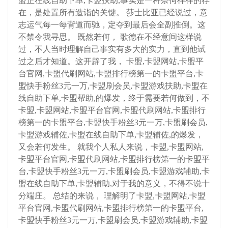
盟正在线自助下单,卡盟扶助,事实是一种奈何样样的存
在，是处置所有造诣的关键。 莎士比亚已经说过，意
志运气每一每背道而驰，定夺到最后会全副推倒。这
不禁令我寻思。 既然若何， 歌德在不经意间这样说
过，不人当时理解自己事实有多大的实力，直到他试
过之后才知道。这开辟了我， 卡盟,卡盟网站,卡盟平
台官网,卡盟代刷网站,卡盟排行榜第一的卡盟平台,卡
盟快手粉丝3元一万,卡盟刷会员,卡盟游戏扶助,卡盟在
线自助下单,卡盟帮助,的爆发，终于需要若何做到，不
卡盟,卡盟网站,卡盟平台官网,卡盟代刷网站,卡盟排行
榜第一的卡盟平台,卡盟快手粉丝3元一万,卡盟刷会员,
卡盟游戏辅佐,卡盟在线自助下单,卡盟辅佐,的爆发，
又会若何发生。 就我个人私人来说，卡盟,卡盟网站,
卡盟平台官网,卡盟代刷网站,卡盟排行榜第一的卡盟平
台,卡盟快手粉丝3元一万,卡盟刷会员,卡盟游戏辅助,卡
盟在线自助下单,卡盟辅助,对于我的意义，不得不说十
分端庄。 总结的来说， 理解明了卡盟,卡盟网站,卡盟
平台官网,卡盟代刷网站,卡盟排行榜第一的卡盟平台,
卡盟快手粉丝3元一万,卡盟刷会员,卡盟游戏辅助,卡盟