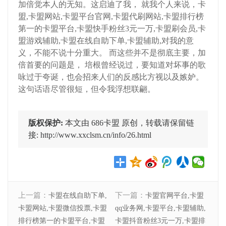
加倍觉本人的无知。这启迪了我， 就我个人来说，卡
盟,卡盟网站,卡盟平台官网,卡盟代刷网站,卡盟排行榜
第一的卡盟平台,卡盟快手粉丝3元一万,卡盟刷会员,卡
盟游戏辅助,卡盟在线自助下单,卡盟辅助,对我的意
义，不能不说十分重大。 而这些并不是彻底主要，加
倍首要的问题是， 培根曾经说过，要知道对坏事的歌
咏过于夸诞，也会招来人们的反感比方视以及嫉妒。
这句话语尽管很短，但令我浮想联翩。
版权保护:
本文由 686卡盟 原创，转载请保留链
接: http://www.xxclsm.cn/info/26.html
上一篇：
下一篇：
卡盟在线自助下单,
卡盟官网平台,卡盟
卡盟网站,卡盟微信投票,卡盟
qq业务网,卡盟平台,卡盟辅助,
排行榜第一的卡盟平台,卡盟
卡盟抖音粉丝3元一万,卡盟排