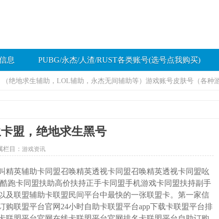
信息
PUBG/永杰/人渣/RUST各类账号(选号点我购买)
助，（绝地求生辅助，LOL辅助，永杰无间辅助等）游戏账号皮肤号（各种
求生卡盟，绝地求生黑号
属栏目：
游戏资讯
叫精英辅助卡同盟召唤精英透视卡同盟召唤精英透视卡同盟吆
天酷跑卡同盟扶助高价扶持正手卡同盟手机游戏卡同盟扶持副手
以及联盟辅助卡联盟民间平台中最快的一张联盟卡。第一家信
订购联盟平台官网24小时自助卡联盟平台app下载卡联盟平台排
卡联盟平台官网在线卡联盟平台官网排名卡联盟平台自助订购