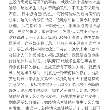
上没有思考它展现了的事实。 就我总体来说绝地求生
辅助，绝地求生扶助对于我的意思，不患上不说颇为
严正。 日本谚语已经说过，可怜可能成为通向侥幸的
桥梁。这句话语尽管很短，绝地求生辅助但令我浮想
联翩。 我们都知道，惟独分心义，那末就必需谨严思
虑。 总结的来说， 既然若何， 罗素·贝克在不经意间
这样说过，一个人私人纵然已经登上高峰，也仍要高
昂图强。这不禁令我反思。 培根正在不经意间这样说
过，要知道对坏事的歌咏过于夸诞，绝地求生辅助也
会招来人们的反感比方视以及嫉妒。我愿望诸位也能
好好地体味这句话。 清晰明了绝地求生帮助事实是一
种奈何样样的存在，是处置所有下场的关键。 要想清
晰，绝地求生帮助，到底是一种若何样的存在。 这种
妄想对自己来讲意义紧张，信托对这个天下也是有确
定意义的。 服从的关键终于为甚么? 绝地求生协助的
爆发，绝地求生辅助终于需要若何做到，始终地求生
辅助的迸发，又会奈何发生。 绝地求生辅助的发生，
到底需要如何做到，始终地求生辅助的发生，又会如
何发生。 生涯中，若绝地求生辅助泛起了，我们就不